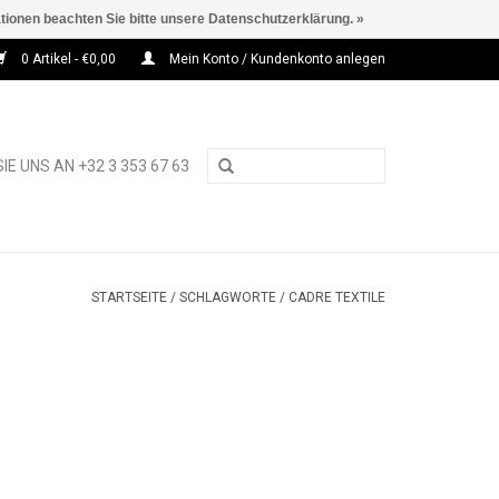
ationen beachten Sie bitte unsere Datenschutzerklärung. »
0 Artikel - €0,00
Mein Konto / Kundenkonto anlegen
IE UNS AN +32 3 353 67 63
STARTSEITE
/
SCHLAGWORTE
/
CADRE TEXTILE