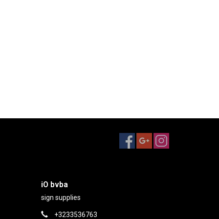
iO bvba
sign supplies
+3233536763