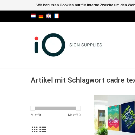
Wir benutzen Cookies nur für interne Zwecke um den Web
Artikel mit Schlagwort cadre tex
Steelframe rahmen 
Banner
ZUM WARENKORB HI
Min: €
0
Max: €
30