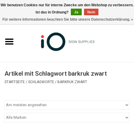
Wir benutzen Cookies nur für interne Zwecke um den Webshop zu verbessern.
Ist das in Ordnung?
Ja
Nein
0 Artikel - €0,00
Für weitere Informationen beachten Sie bitte unsere Datenschutzerklärung. »
Alle Produkte
Marken
Nachrichten
Artikel mit Schlagwort barkruk zwart
Rufen Sie uns an +32 3 353 67 63
STARTSEITE
/
SCHLAGWORTE
/
BARKRUK ZWART