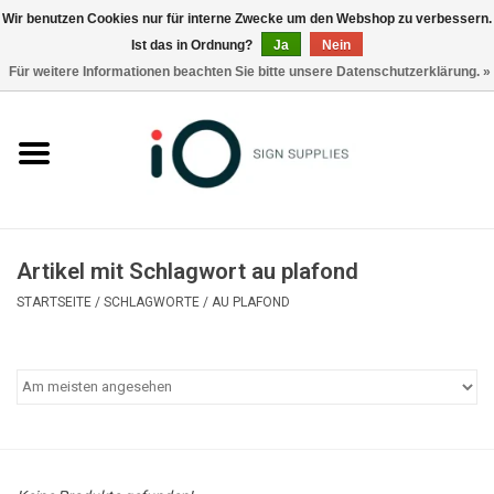
Wir benutzen Cookies nur für interne Zwecke um den Webshop zu verbessern.
Ist das in Ordnung?
Ja
Nein
0 Artikel - €0,00
Für weitere Informationen beachten Sie bitte unsere Datenschutzerklärung. »
Alle Produkte
Marken
Nachrichten
Artikel mit Schlagwort au plafond
Rufen Sie uns an +32 3 353 67 63
STARTSEITE
/
SCHLAGWORTE
/
AU PLAFOND