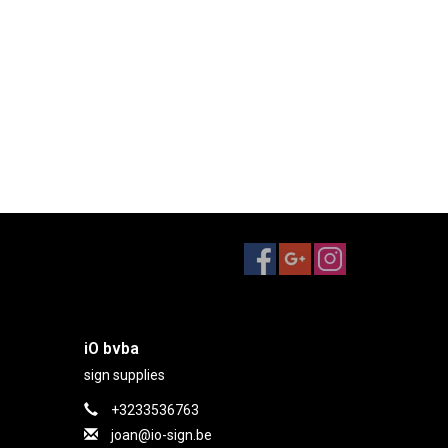
iO bvba
sign supplies
+3233536763
joan@io-sign.be