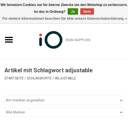
Wir benutzen Cookies nur für interne Zwecke um den Webshop zu verbessern.
Ist das in Ordnung?
Ja
Nein
0 Artikel - €0,00
Für weitere Informationen beachten Sie bitte unsere Datenschutzerklärung. »
Alle Produkte
Marken
Nachrichten
Artikel mit Schlagwort adjustable
Rufen Sie uns an +32 3 353 67 63
STARTSEITE
/
SCHLAGWORTE
/
ADJUSTABLE