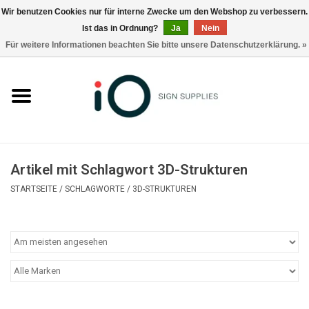
Wir benutzen Cookies nur für interne Zwecke um den Webshop zu verbessern.
Ist das in Ordnung?
Ja
Nein
0 Artikel - €0,00
Für weitere Informationen beachten Sie bitte unsere Datenschutzerklärung. »
Alle Produkte
Marken
Nachrichten
Artikel mit Schlagwort 3D-Strukturen
Rufen Sie uns an +32 3 353 67 63
STARTSEITE
/
SCHLAGWORTE
/
3D-STRUKTUREN