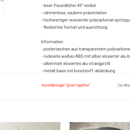
- leser-freundlicher 45° winkel
- rahmenlose, saubere präsentation
- hochwertiger resistenter polycarbonat spritzgu
- flexibel bei format und ausrichtung
Information:
- postertaschen aus transparentem polycarbona
- rückseite weißes ABS mit silber eloxierter alu-
- silbermatt eloxiertes alu-strangprofil
- metall-basis mit kunststoff-abdeckung
PDF
Kunst&Dünger "grow together"
Zur Wun
oy Boden-info-halter Basisstruktur
Water bag grey