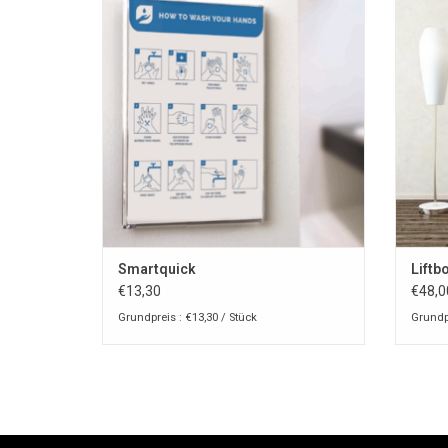
ZUM WARENKORB HINZUFÜGEN
Z
Smartquick
Liftb
€13,30
€48,0
Grundpreis : €13,30 / Stück
Grundpr