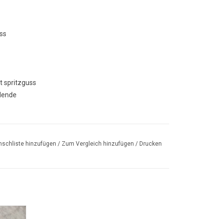
ss
t spritzguss
blende
schliste hinzufügen
/
Zum Vergleich hinzufügen
/
Drucken