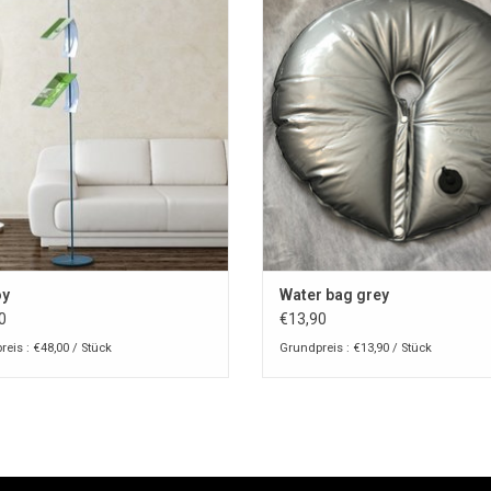
UM WARENKORB HINZUFÜGEN
ZUM WARENKORB HINZUFÜG
oy
Water bag grey
0
€13,90
eis : €48,00 / Stück
Grundpreis : €13,90 / Stück