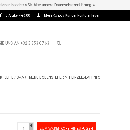
ationen beachten Sie bitte unsere Datenschutzerklärung. »
0 Artikel - €0,00
Mein Konto / Kundenkonto anlegen
IE UNS AN +32 3 353 67 63
RTSEITE
/
SMART MENU BODENSTEHER MIT EINZELBLATTINFO
+
ZUM WARENKORB HINZUFÜGEN