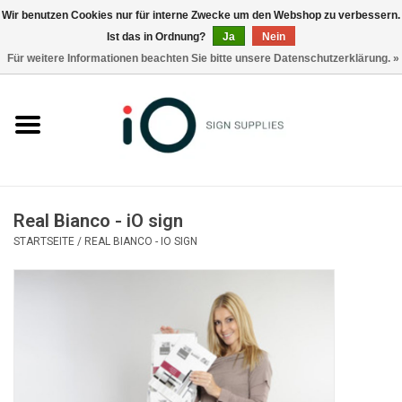
Wir benutzen Cookies nur für interne Zwecke um den Webshop zu verbessern.
Ist das in Ordnung?
Ja
Nein
0 Artikel - €0,00
Für weitere Informationen beachten Sie bitte unsere Datenschutzerklärung. »
Alle Produkte
Marken
Nachrichten
Real Bianco - iO sign
Rufen Sie uns an +32 3 353 67 63
STARTSEITE
/
REAL BIANCO - IO SIGN