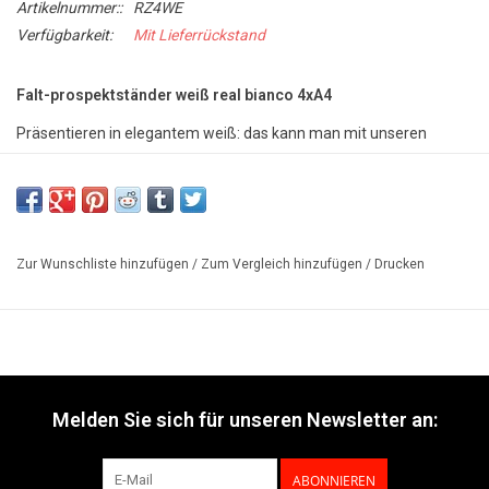
Artikelnummer::
RZ4WE
Verfügbarkeit:
Mit Lieferrückstand
Falt-prospektständer weiß real bianco 4xA4
Präsentieren in elegantem weiß: das kann man mit unseren
stilvollen weißen prospekthaltern der serie real bianco. Die stabilen
und hochwertigen prospekt-bodenständer sind dank unseres
revolutionären zip-systems zudem faltbar: sie können im
handumdrehen aufgestellt und wieder kompakt
Zur Wunschliste hinzufügen
/
Zum Vergleich hinzufügen
/
Drucken
zusammengefaltet werden. So kann der faltbare prospekt- und
broschürenhalter leicht transportiert und platzsparend verstaut
werden.
Vorteile:
- vier A4 ablagen für prospekte und broschüren
- faltbar und mobil: im handumdrehen aufgestellt und wieder
Melden Sie sich für unseren Newsletter an:
kompakt zusammengefaltet
- hohe stabilität durch schlagfestes polycarbonat
ABONNIEREN