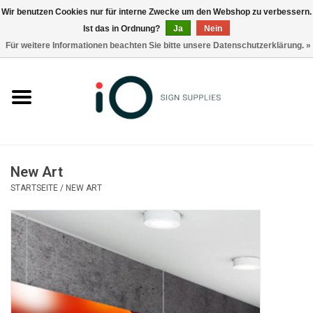
Wir benutzen Cookies nur für interne Zwecke um den Webshop zu verbessern.
Ist das in Ordnung?
Ja
Nein
0 Artikel - €0,00
Für weitere Informationen beachten Sie bitte unsere Datenschutzerklärung. »
Alle Produkte
Marken
Nachrichten
New Art
Rufen Sie uns an +32 3 353 67 63
STARTSEITE
/
NEW ART