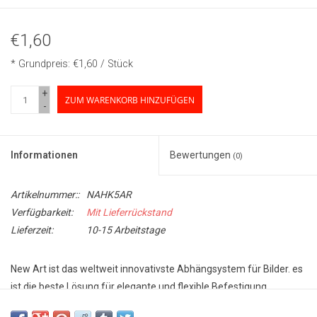
€1,60
* Grundpreis: €1,60 / Stück
+
ZUM WARENKORB HINZUFÜGEN
-
Informationen
Bewertungen
(0)
Artikelnummer::
NAHK5AR
Verfügbarkeit:
Mit Lieferrückstand
Lieferzeit:
10-15 Arbeitstage
New Art ist das weltweit innovativste Abhängsystem für Bilder. es
ist die beste Lösung für elegante und flexible Befestigung
mit schiene. Die einfache und schnelle Wandmontage macht New