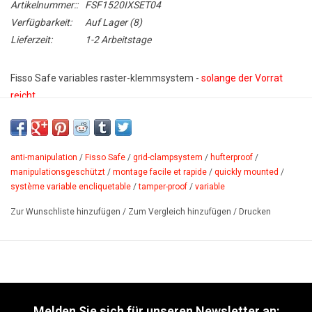
Artikelnummer::
FSF1520IXSET04
Verfügbarkeit:
Auf Lager
(8)
Lieferzeit:
1-2 Arbeitstage
Fisso
Safe variables
raster-klemmsystem
-
solange der Vorrat
reicht
Variables
raster-klemmsystem
,
manipulationsgeschützt
und
schnelle und bequeme Montage. PVC-scheiben sorgen für satte
Auflage und halten die köpfe im Paneel. Metallklemmen sichern
anti-manipulation
/
Fisso Safe
/
grid-clampsystem
/
hufterproof
/
das Paneel im Halter gegen Manipulation.
manipulationsgeschützt
/
montage facile et rapide
/
quickly mounted
/
système variable encliquetable
/
tamper-proof
/
variable
Wandabstand: 22 mm. Plattenstärke bis max. 12 mm.
Zur Wunschliste hinzufügen
/
Zum Vergleich hinzufügen
/
Drucken
PDF
Melden Sie sich für unseren Newsletter an: