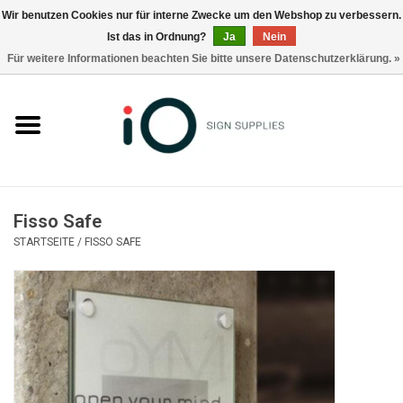
Wir benutzen Cookies nur für interne Zwecke um den Webshop zu verbessern.
Ist das in Ordnung?
Ja
Nein
0 Artikel - €0,00
Für weitere Informationen beachten Sie bitte unsere Datenschutzerklärung. »
Alle Produkte
Marken
Nachrichten
Fisso Safe
Rufen Sie uns an +32 3 353 67 63
STARTSEITE
/
FISSO SAFE