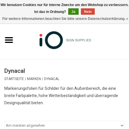
Wir benutzen Cookies nur für interne Zwecke um den Webshop zu verbessern.
Ist das in Ordnung?
Ja
Nein
0 Artikel - €0,00
Für weitere Informationen beachten Sie bitte unsere Datenschutzerklärung. »
Alle Produkte
Marken
Nachrichten
Dynacal
Rufen Sie uns an +32 3 353 67 63
STARTSEITE
/
MARKEN
/
DYNACAL
Markierungsfolien für Schilder für den Außenbereich, die eine
breite Farbpalette, hohe Wetterbeständigkeit und überragende
Designqualität bieten.