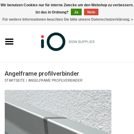
Wir benutzen Cookies nur für interne Zwecke um den Webshop zu verbessern.
Ist das in Ordnung?
Ja
Nein
0 Artikel - €0,00
Für weitere Informationen beachten Sie bitte unsere Datenschutzerklärung. »
Alle Produkte
Marken
Nachrichten
Angelframe profilverbinder
Rufen Sie uns an +32 3 353 67 63
STARTSEITE
/
ANGELFRAME PROFILVERBINDER