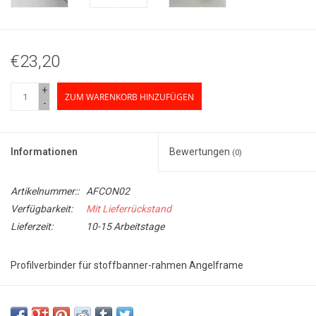
€23,20
+
ZUM WARENKORB HINZUFÜGEN
-
Informationen
Bewertungen
(0)
Artikelnummer::
AFCON02
Verfügbarkeit:
Mit Lieferrückstand
Lieferzeit:
10-15 Arbeitstage
Profilverbinder für stoffbanner-rahmen Angelframe
Verbindungsstück aus Metalldruckguss, für den Big Print
stoffbanner-rahmen Angelframe.